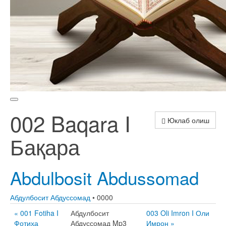
002 Baqara I
Юклаб олиш
Бақара
Abdulbosit Abdussomad
Абдулбосит Абдуссомад
• 0000
« 001 Fotiha I
Абдулбосит
003 Oli Imron I Оли
Фотиҳа
Абдуссомад Mp3
Имрон »