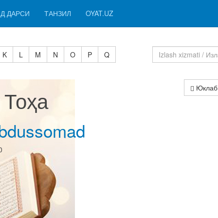
Д ДАРСИ
ТАНЗИЛ
OYAT.UZ
K
L
M
N
O
P
Q
Юклаб
I Тоҳа
Abdussomad
0