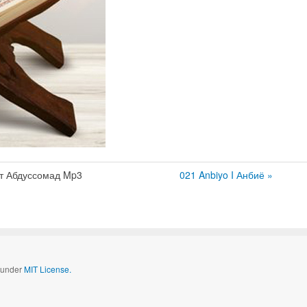
т Абдуссомад Mp3
021 Anbiyo I Анбиё »
d under
MIT License.