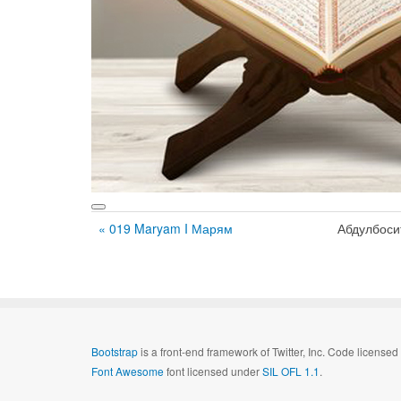
« 019 Maryam I Марям
Абдулбоси
Bootstrap
is a front-end framework of Twitter, Inc. Code license
Font Awesome
font licensed under
SIL OFL 1.1
.