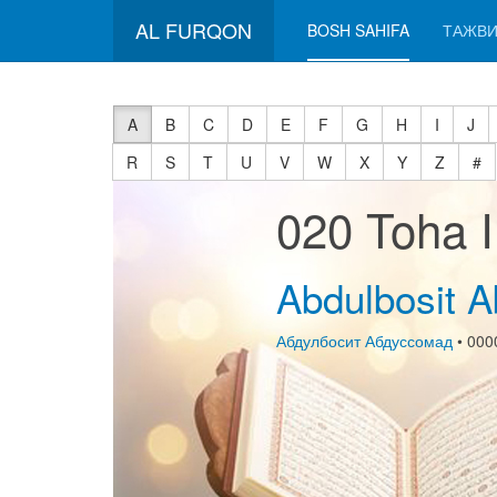
AL FURQON
BOSH SAHIFA
ТАЖВИ
A
B
C
D
E
F
G
H
I
J
R
S
T
U
V
W
X
Y
Z
#
020 Toha 
Abdulbosit 
Абдулбосит Абдуссомад
• 000