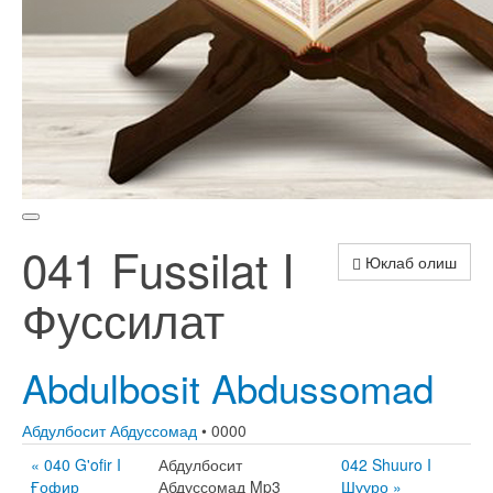
041 Fussilat I
Юклаб олиш
Фуссилат
Abdulbosit Abdussomad
Абдулбосит Абдуссомад
• 0000
« 040 G'ofir I
Абдулбосит
042 Shuuro I
Ғофир
Абдуссомад Mp3
Шууро »