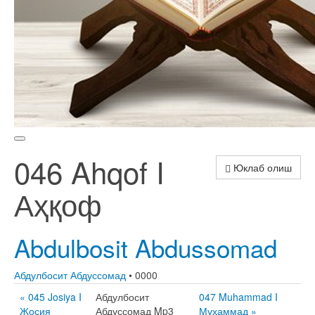
046 Ahqof I
Юклаб олиш
Аҳқоф
Abdulbosit Abdussomad
Абдулбосит Абдуссомад
• 0000
« 045 Josiya I
Абдулбосит
047 Muhammad I
Жосия
Абдуссомад Mp3
Муҳаммад »