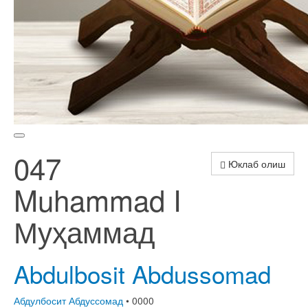
047
Юклаб олиш
Muhammad I
Муҳаммад
Abdulbosit Abdussomad
Абдулбосит Абдуссомад
• 0000