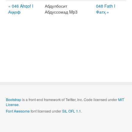
« 046 Ahqof I
Абдулбосит
048 Fath I
Аҳқоф
Абдуссомад Mp3
Фатҳ »
Bootstrap
is a front-end framework of Twitter, Inc. Code licensed under
MIT
License.
Font Awesome
font licensed under
SIL OFL 1.1
.