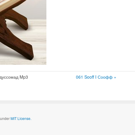
бдуссомад Mp3
061 Sooff I Соофф »
d under
MIT License.