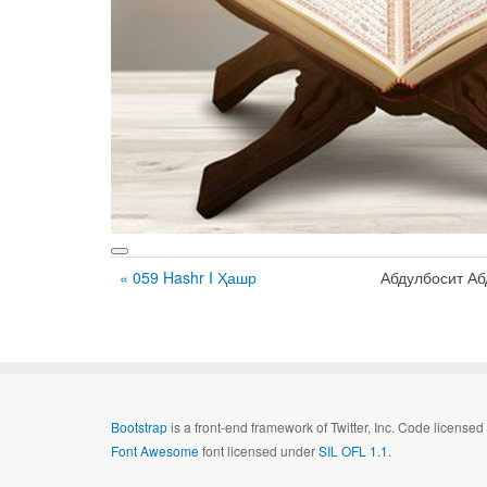
« 059 Hashr I Ҳашр
Абдулбосит А
Bootstrap
is a front-end framework of Twitter, Inc. Code license
Font Awesome
font licensed under
SIL OFL 1.1
.