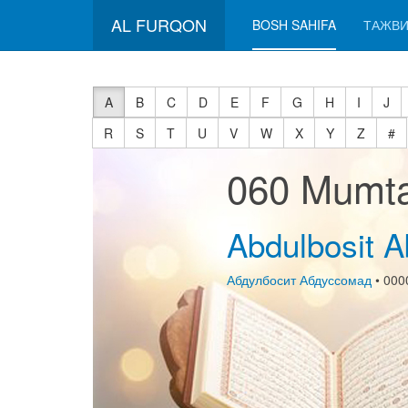
AL FURQON
BOSH SAHIFA
ТАЖВИ
A
B
C
D
E
F
G
H
I
J
R
S
T
U
V
W
X
Y
Z
#
060 Mumt
Abdulbosit 
Абдулбосит Абдуссомад
• 000