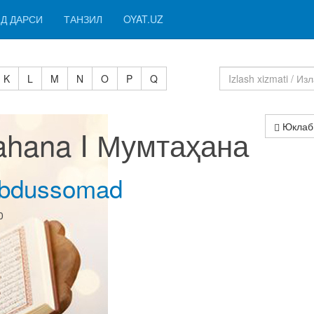
Д ДАРСИ
ТАНЗИЛ
OYAT.UZ
K
L
M
N
O
P
Q
Юклаб
ahana I Мумтаҳана
Abdussomad
0