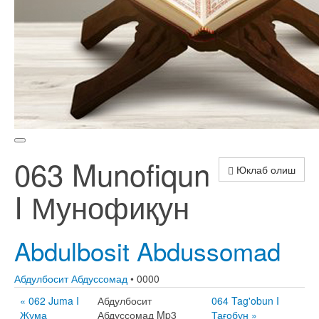
063 Munofiqun
Юклаб олиш
I Мунофиқун
Abdulbosit Abdussomad
Абдулбосит Абдуссомад
• 0000
« 062 Juma I
Абдулбосит
064 Tag'obun I
Жума
Абдуссомад Mp3
Тағобун »