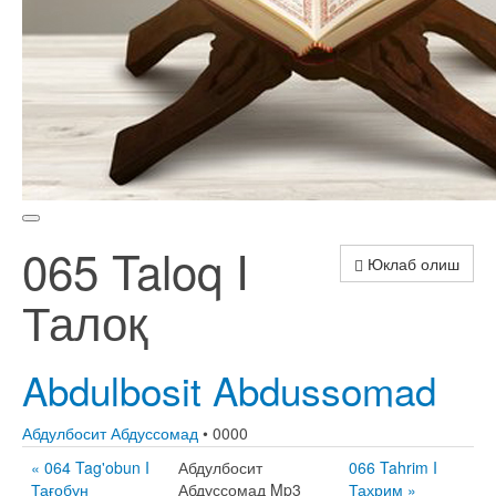
065 Taloq I
Юклаб олиш
Талоқ
Abdulbosit Abdussomad
Абдулбосит Абдуссомад
• 0000
« 064 Tag'obun I
Абдулбосит
066 Tahrim I
Тағобун
Абдуссомад Mp3
Таҳрим »