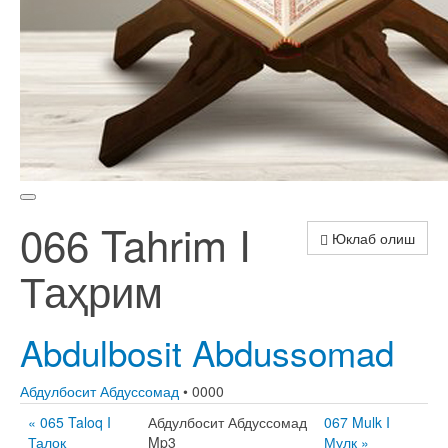
066 Tahrim I
Юклаб олиш
Таҳрим
Abdulbosit Abdussomad
Абдулбосит Абдуссомад
• 0000
« 065 Taloq I
Абдулбосит Абдуссомад
067 Mulk I
Талоқ
Mp3
Мулк »