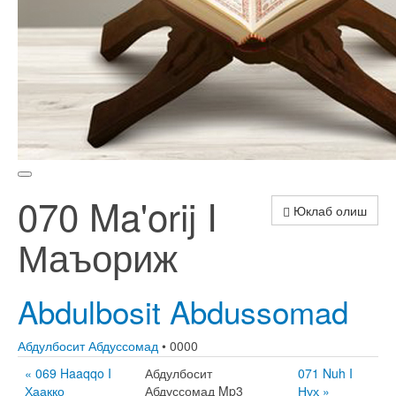
070 Ma'orij I
Юклаб олиш
Маъориж
Abdulbosit Abdussomad
Абдулбосит Абдуссомад
• 0000
« 069 Haaqqo I
Абдулбосит
071 Nuh I
Ҳааққо
Абдуссомад Mp3
Нуҳ »