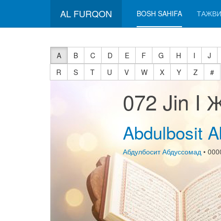
AL FURQON
BOSH SAHIFA
ТАЖВИ
A
B
C
D
E
F
G
H
I
J
R
S
T
U
V
W
X
Y
Z
#
072 Jin I 
Abdulbosit 
Абдулбосит Абдуссомад
• 000