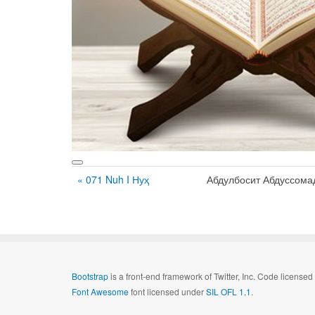
« 071 Nuh I Нуҳ
Абдулбосит Абдуссома
Bootstrap
is a front-end framework of Twitter, Inc. Code license
Font Awesome
font licensed under
SIL OFL 1.1
.