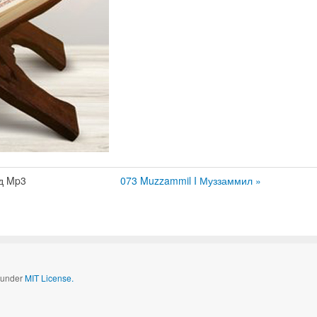
д Mp3
073 Muzzammil I Муззаммил »
d under
MIT License.