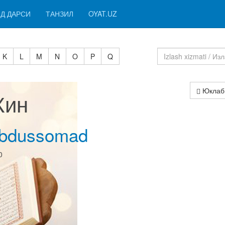
Д ДАРСИ
ТАНЗИЛ
OYAT.UZ
K
L
M
N
O
P
Q
Юклаб
Жин
Abdussomad
0