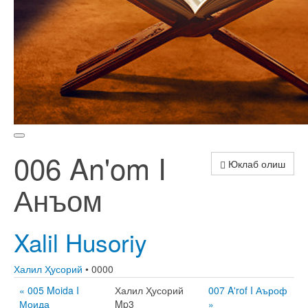
006 An'om I
Юклаб олиш
Анъом
Xalil Husoriy
Халил Ҳусорий
• 0000
« 005 Moida I
Халил Ҳусорий
007 A'rof I Аъроф
Моида
Mp3
»