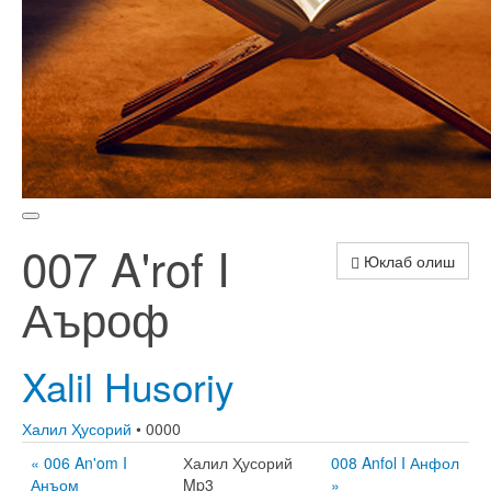
007 A'rof I
Юклаб олиш
Аъроф
Xalil Husoriy
Халил Ҳусорий
• 0000
« 006 An'om I
Халил Ҳусорий
008 Anfol I Анфол
Анъом
Mp3
»