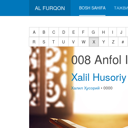
AL FURQON
BOSH SAHIFA
ТАЖВИ
A
B
C
D
E
F
G
H
I
J
R
S
T
U
V
W
X
Y
Z
#
008 Anfol
Xalil Husoriy
Халил Ҳусорий
• 0000