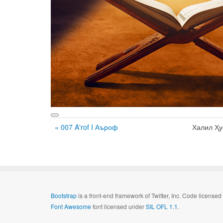
« 007 A'rof I Аъроф
Халил Ҳ
Bootstrap
is a front-end framework of Twitter, Inc. Code license
Font Awesome
font licensed under
SIL OFL 1.1
.