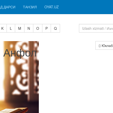
Д ДАРСИ
ТАНЗИЛ
OYAT.UZ
K
L
M
N
O
P
Q
Юклаб
 I Анфол