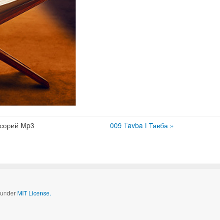
усорий Mp3
009 Tavba I Тавба »
d under
MIT License.