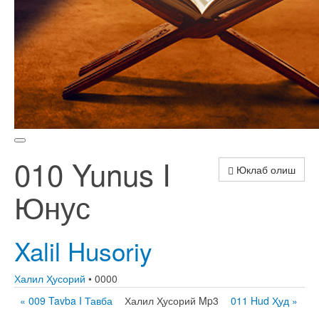
010 Yunus I
Юклаб олиш
Юнус
Xalil Husoriy
Халил Ҳусорий
• 0000
« 009 Tavba I Тавба
Халил Ҳусорий Mp3
011 Hud Ҳуд »