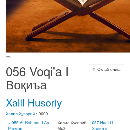
056 Voqi'a I
Юклаб олиш
Воқиъа
Xalil Husoriy
Халил Ҳусорий
• 0000
« 055 Ar Rohman I Ар
Халил Ҳусорий
057 Hadid I
Роҳман
Mp3
Ҳадид »