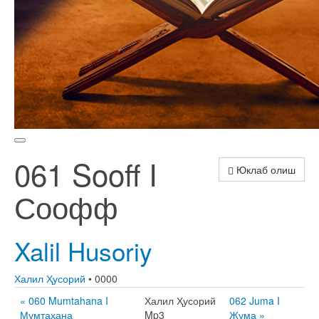
061 Sooff I
Юклаб олиш
Соофф
Xalil Husoriy
Халил Ҳусорий
• 0000
« 060 Mumtahana I
Халил Ҳусорий
062 Juma I
Мумтаҳана
Mp3
Жума »