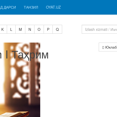
Д ДАРСИ
ТАНЗИЛ
OYAT.UZ
K
L
M
N
O
P
Q
Юклаб
m I Таҳрим