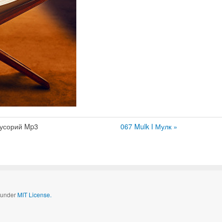
усорий Mp3
067 Mulk I Мулк »
d under
MIT License.