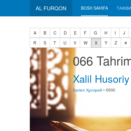
AL FURQON
BOSH SAHIFA
ТАЖВИ
A
B
C
D
E
F
G
H
I
J
R
S
T
U
V
W
X
Y
Z
#
066 Tahri
Xalil Husoriy
Халил Ҳусорий
• 0000