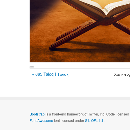
« 065 Taloq I Талоқ
Халил Ҳ
Bootstrap
is a front-end framework of Twitter, Inc. Code license
Font Awesome
font licensed under
SIL OFL 1.1
.