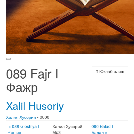
089 Fajr I
Юклаб олиш
Фажр
Xalil Husoriy
Халил Ҳусорий
• 0000
« 088 G'oshiya I
Халил Ҳусорий
090 Balad I
Ғошия
Mp3
Балад »