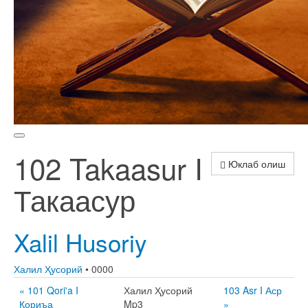
102 Takaasur I
Юклаб олиш
Такаасур
Xalil Husoriy
Халил Ҳусорий
• 0000
« 101 Qori'a I
Халил Ҳусорий
103 Asr I Аср
Қориъа
Mp3
»