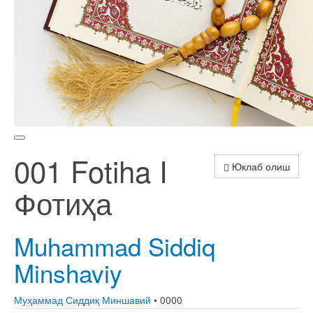
001 Fotiha I
Юклаб олиш
Фотиҳа
Muhammad Siddiq
Minshaviy
Муҳаммад Сиддиқ Миншавий
• 0000