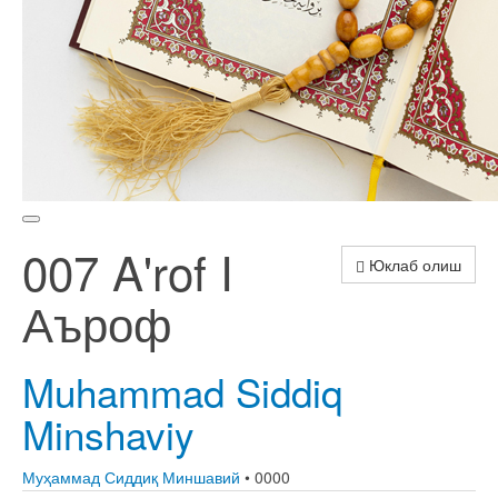
007 A'rof I
Юклаб олиш
Аъроф
Muhammad Siddiq
Minshaviy
Муҳаммад Сиддиқ Миншавий
• 0000