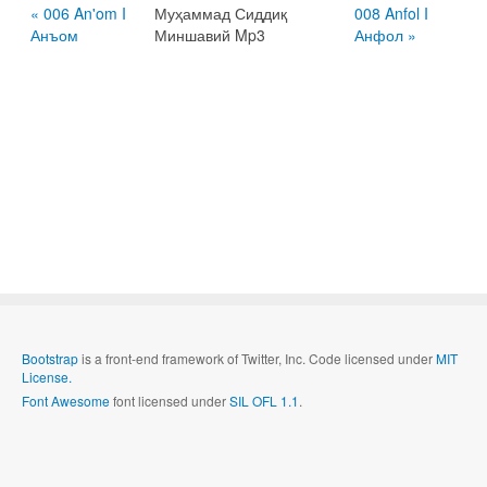
« 006 An'om I
Муҳаммад Сиддиқ
008 Anfol I
Анъом
Миншавий Mp3
Анфол »
Bootstrap
is a front-end framework of Twitter, Inc. Code licensed under
MIT
License.
Font Awesome
font licensed under
SIL OFL 1.1
.