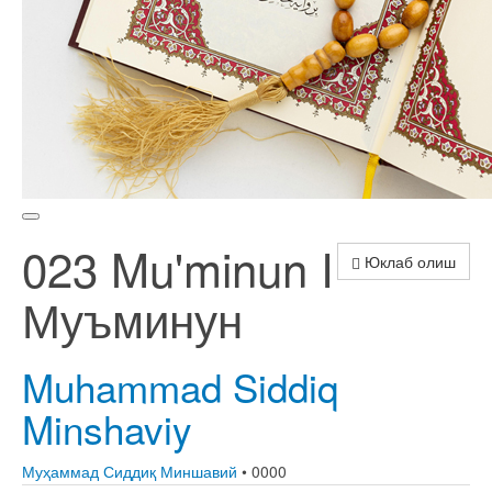
023 Mu'minun I
Юклаб олиш
Муъминун
Muhammad Siddiq
Minshaviy
Муҳаммад Сиддиқ Миншавий
• 0000