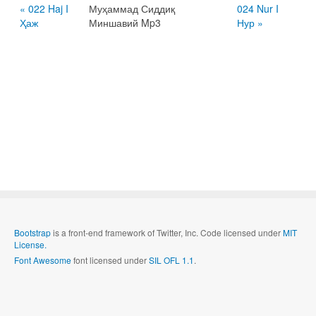
« 022 Haj I
Муҳаммад Сиддиқ
024 Nur I
Ҳаж
Миншавий Mp3
Нур »
Bootstrap
is a front-end framework of Twitter, Inc. Code licensed under
MIT
License.
Font Awesome
font licensed under
SIL OFL 1.1
.