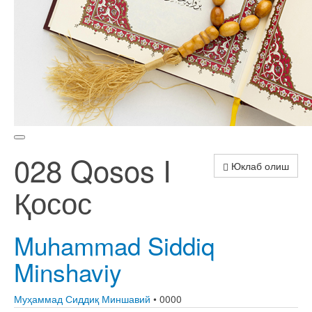
028 Qosos I
Юклаб олиш
Қосос
Muhammad Siddiq
Minshaviy
Муҳаммад Сиддиқ Миншавий
• 0000