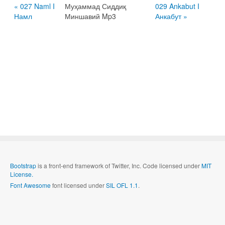
« 027 Naml I
Муҳаммад Сиддиқ
029 Ankabut I
Намл
Миншавий Mp3
Анкабут »
Bootstrap
is a front-end framework of Twitter, Inc. Code licensed under
MIT
License.
Font Awesome
font licensed under
SIL OFL 1.1
.