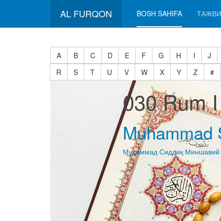
AL FURQON
BOSH SAHIFA
ТАЖВИ
A
B
C
D
E
F
G
H
I
J
R
S
T
U
V
W
X
Y
Z
#
030 Rum I
Muhammad S
Муҳаммад Сиддиқ Миншавий