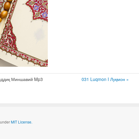
ддиқ Миншавий Mp3
031 Luqmon I Луқмон »
d under
MIT License.