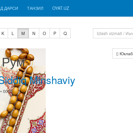
Д ДАРСИ
ТАНЗИЛ
OYAT.UZ
K
L
M
N
O
P
Q
Юклаб
 Рум
iddiq Minshaviy
• 0000