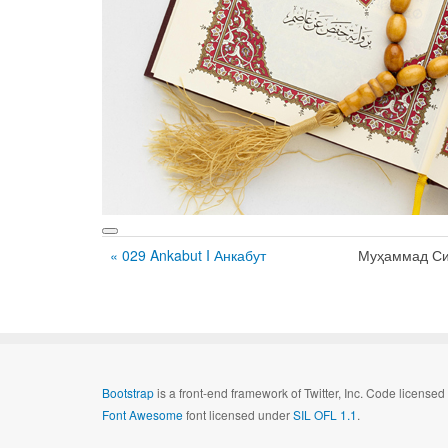
« 029 Ankabut I Анкабут
Муҳаммад Си
Bootstrap
is a front-end framework of Twitter, Inc. Code license
Font Awesome
font licensed under
SIL OFL 1.1
.