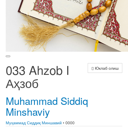
033 Ahzob I
Юклаб олиш
Аҳзоб
Muhammad Siddiq
Minshaviy
Муҳаммад Сиддиқ Миншавий
• 0000