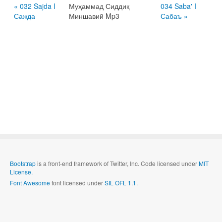
« 032 Sajda I
Муҳаммад Сиддиқ
034 Saba' I
Сажда
Миншавий Mp3
Сабаъ »
Bootstrap
is a front-end framework of Twitter, Inc. Code licensed under
MIT
License.
Font Awesome
font licensed under
SIL OFL 1.1
.