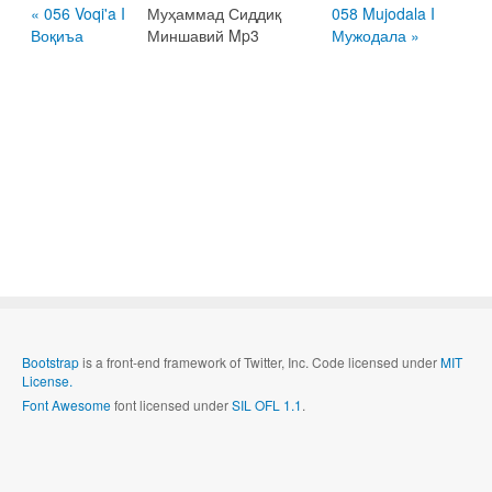
« 056 Voqi'a I
Муҳаммад Сиддиқ
058 Mujodala I
Воқиъа
Миншавий Mp3
Мужодала »
Bootstrap
is a front-end framework of Twitter, Inc. Code licensed under
MIT
License.
Font Awesome
font licensed under
SIL OFL 1.1
.