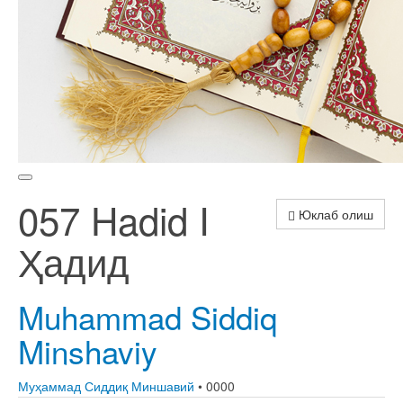
057 Hadid I
Юклаб олиш
Ҳадид
Muhammad Siddiq
Minshaviy
Муҳаммад Сиддиқ Миншавий
• 0000