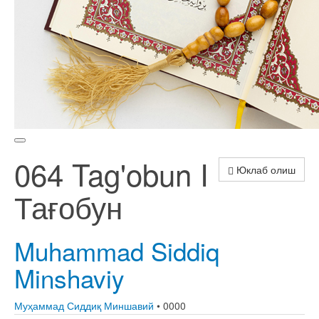
064 Tag'obun I
Юклаб олиш
Тағобун
Muhammad Siddiq
Minshaviy
Муҳаммад Сиддиқ Миншавий
• 0000