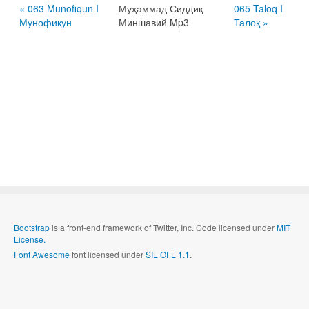
« 063 Munofiqun I
Муҳаммад Сиддиқ
065 Taloq I
Мунофиқун
Миншавий Mp3
Талоқ »
Bootstrap
is a front-end framework of Twitter, Inc. Code licensed under
MIT
License.
Font Awesome
font licensed under
SIL OFL 1.1
.