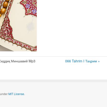
Сиддиқ Миншавий Mp3
066 Tahrim I Таҳрим »
d under
MIT License.