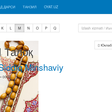
Д ДАРСИ
ТАНЗИЛ
OYAT.UZ
K
L
M
N
O
P
Q
Юклаб
I Талоқ
iddiq Minshaviy
• 0000