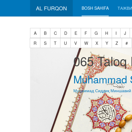
AL FURQON
BOSH SAHIFA
ТАЖВИ
A
B
C
D
E
F
G
H
I
J
R
S
T
U
V
W
X
Y
Z
#
065 Taloq 
Muhammad S
Муҳаммад Сиддиқ Миншавий