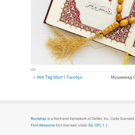
« 064 Tag'obun I Тағобун
Муҳаммад 
Bootstrap
is a front-end framework of Twitter, Inc. Code license
Font Awesome
font licensed under
SIL OFL 1.1
.