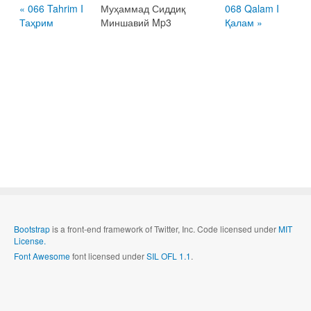
« 066 Tahrim I
Муҳаммад Сиддиқ
068 Qalam I
Таҳрим
Миншавий Mp3
Қалам »
Bootstrap
is a front-end framework of Twitter, Inc. Code licensed under
MIT
License.
Font Awesome
font licensed under
SIL OFL 1.1
.