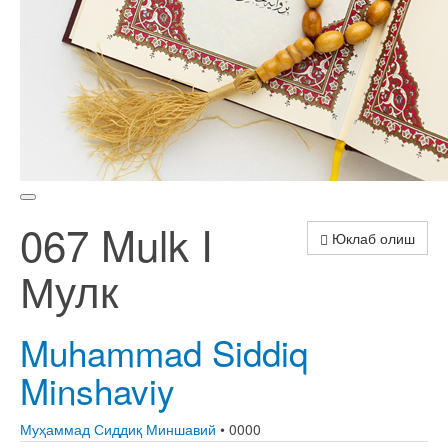
067 Mulk I
Юклаб олиш
Мулк
Muhammad Siddiq
Minshaviy
Муҳаммад Сиддиқ Миншавий
• 0000