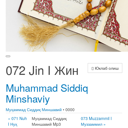
072 Jin I Жин
Юклаб олиш
Muhammad Siddiq
Minshaviy
Муҳаммад Сиддиқ Миншавий
• 0000
« 071 Nuh
Муҳаммад Сиддиқ
073 Muzzammil I
I Нуҳ
Миншавий Mp3
Муззаммил »