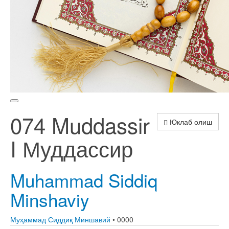
074 Muddassir
Юклаб олиш
I Муддассир
Muhammad Siddiq
Minshaviy
Муҳаммад Сиддиқ Миншавий
• 0000