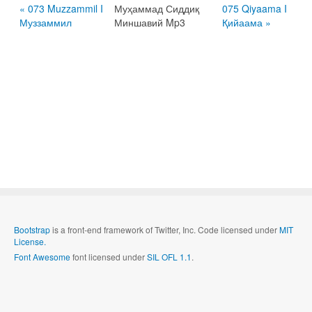
« 073 Muzzammil I
Муҳаммад Сиддиқ
075 Qiyaama I
Муззаммил
Миншавий Mp3
Қийаама »
Bootstrap
is a front-end framework of Twitter, Inc. Code licensed under
MIT
License.
Font Awesome
font licensed under
SIL OFL 1.1
.