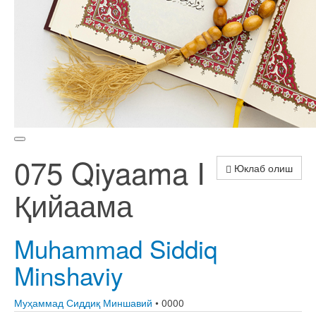
075 Qiyaama I
Юклаб олиш
Қийаама
Muhammad Siddiq
Minshaviy
Муҳаммад Сиддиқ Миншавий
• 0000