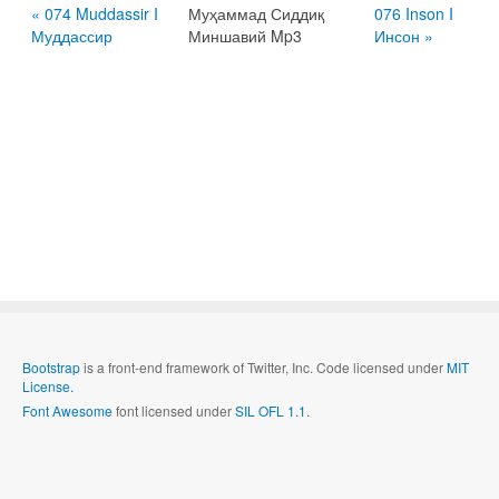
« 074 Muddassir I
Муҳаммад Сиддиқ
076 Inson I
Муддассир
Миншавий Mp3
Инсон »
Bootstrap
is a front-end framework of Twitter, Inc. Code licensed under
MIT
License.
Font Awesome
font licensed under
SIL OFL 1.1
.