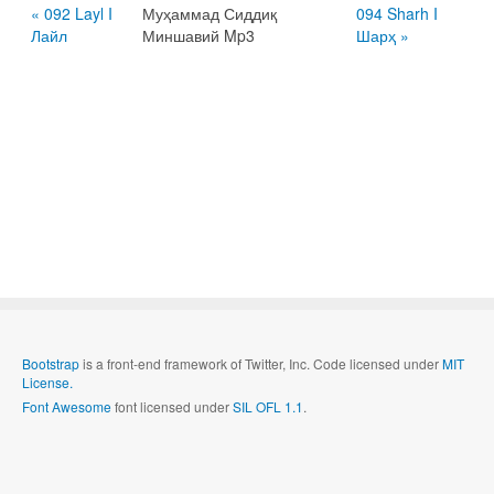
« 092 Layl I
Муҳаммад Сиддиқ
094 Sharh I
Лайл
Миншавий Mp3
Шарҳ »
Bootstrap
is a front-end framework of Twitter, Inc. Code licensed under
MIT
License.
Font Awesome
font licensed under
SIL OFL 1.1
.