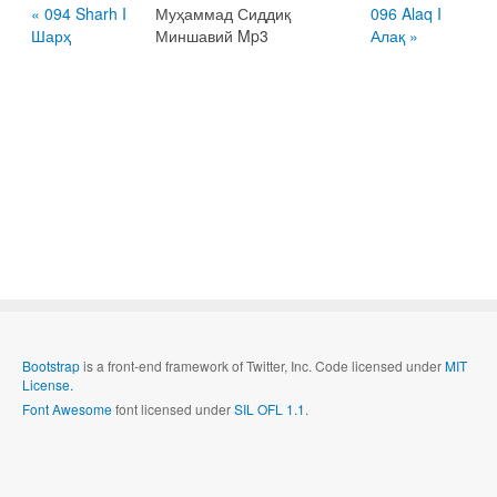
« 094 Sharh I
Муҳаммад Сиддиқ
096 Alaq I
Шарҳ
Миншавий Mp3
Алақ »
Bootstrap
is a front-end framework of Twitter, Inc. Code licensed under
MIT
License.
Font Awesome
font licensed under
SIL OFL 1.1
.