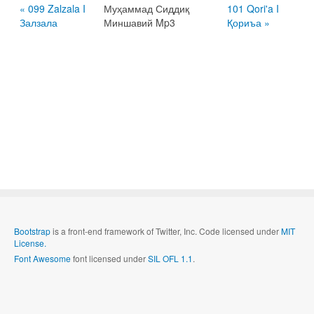
« 099 Zalzala I
Муҳаммад Сиддиқ
101 Qori'a I
Залзала
Миншавий Mp3
Қориъа »
Bootstrap
is a front-end framework of Twitter, Inc. Code licensed under
MIT
License.
Font Awesome
font licensed under
SIL OFL 1.1
.