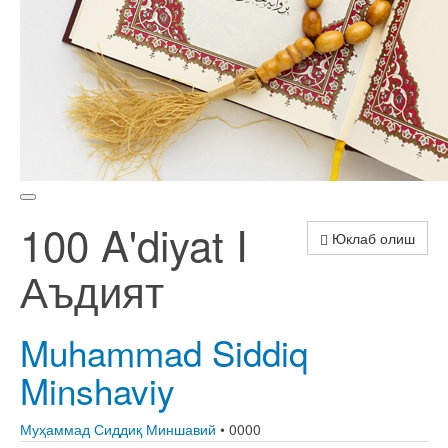
100 A'diyat I
Юклаб олиш
Аъдият
Muhammad Siddiq
Minshaviy
Муҳаммад Сиддиқ Миншавий
• 0000