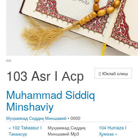
103 Asr I Аср
Юклаб олиш
Muhammad Siddiq
Minshaviy
Муҳаммад Сиддиқ Миншавий
• 0000
« 102 Takaasur I
Муҳаммад Сиддиқ
104 Humaza I
Такаасур
Миншавий Mp3
Ҳумаза »