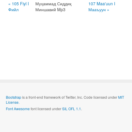
« 105 Fiyl I
Муҳаммад Сиддиқ
107 Maa'uun I
Фийл
Миншавий Mp3
Мааъуун »
Bootstrap
is a front-end framework of Twitter, Inc. Code licensed under
MIT
License.
Font Awesome
font licensed under
SIL OFL 1.1
.