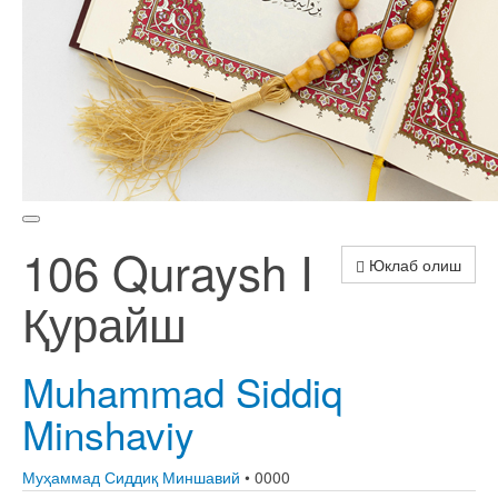
106 Quraysh I
Юклаб олиш
Қурайш
Muhammad Siddiq
Minshaviy
Муҳаммад Сиддиқ Миншавий
• 0000