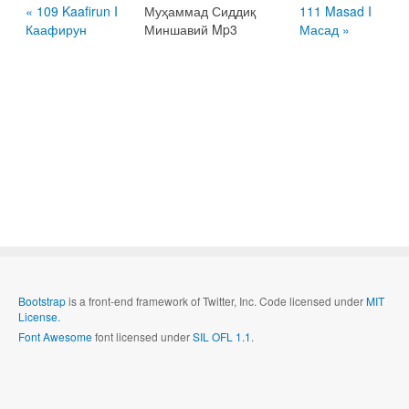
« 109 Kaafirun I
Муҳаммад Сиддиқ
111 Masad I
Каафирун
Миншавий Mp3
Масад »
Bootstrap
is a front-end framework of Twitter, Inc. Code licensed under
MIT
License.
Font Awesome
font licensed under
SIL OFL 1.1
.