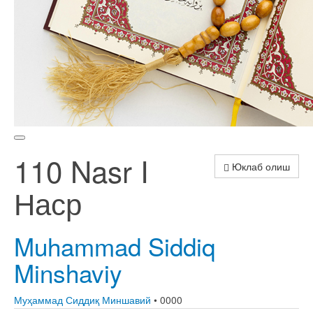
110 Nasr I
Юклаб олиш
Наср
Muhammad Siddiq
Minshaviy
Муҳаммад Сиддиқ Миншавий
• 0000