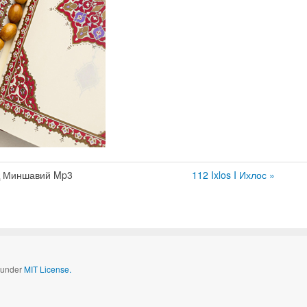
қ Миншавий Mp3
112 Ixlos I Ихлос »
d under
MIT License.