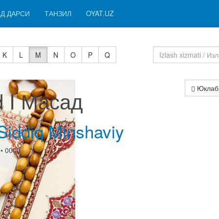
Д ДАРСИ
ТАНЗИЛ
OYAT.UZ
K
L
M
N
O
P
Q
Юклаб
 I Масад
iddiq Minshaviy
• 0000