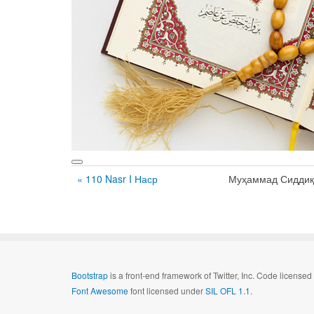
« 110 Nasr I Наср
Муҳаммад Сидди
Bootstrap
is a front-end framework of Twitter, Inc. Code license
Font Awesome
font licensed under
SIL OFL 1.1
.