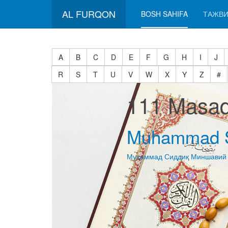
AL FURQON
BOSH SAHIFA
ТАЖВИ
A
B
C
D
E
F
G
H
I
J
R
S
T
U
V
W
X
Y
Z
#
111 Masad
Muhammad S
Муҳаммад Сиддиқ Миншавий