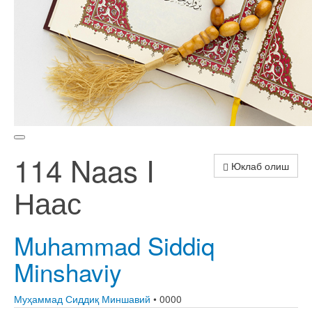
114 Naas I
Юклаб олиш
Наас
Muhammad Siddiq
Minshaviy
Муҳаммад Сиддиқ Миншавий
• 0000