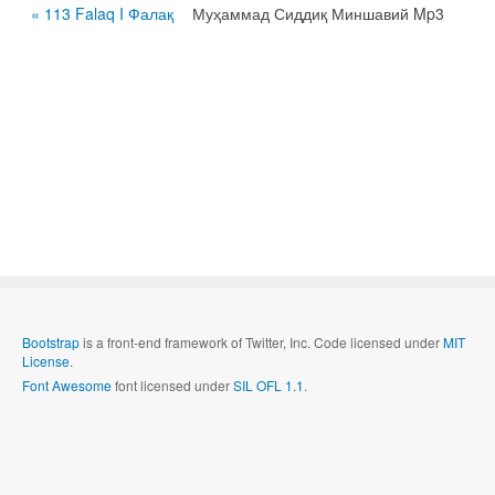
« 113 Falaq I Фалақ
Муҳаммад Сиддиқ Миншавий Mp3
Bootstrap
is a front-end framework of Twitter, Inc. Code licensed under
MIT
License.
Font Awesome
font licensed under
SIL OFL 1.1
.