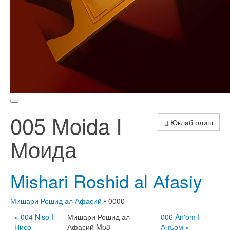
005 Moida I
Юклаб олиш
Моида
Mishari Roshid al Аfasiy
Мишари Рошид ал Афасий
• 0000
« 004 Niso I
Мишари Рошид ал
006 An'om I
Нисо
Афасий Mp3
Анъом »