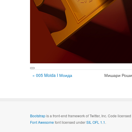
« 005 Moida I Моида
Мишари Роши
Bootstrap
is a front-end framework of Twitter, Inc. Code license
Font Awesome
font licensed under
SIL OFL 1.1
.