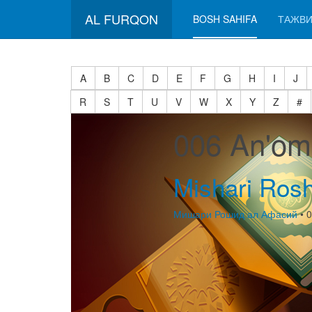
AL FURQON
BOSH SAHIFA
ТАЖВИ
A
B
C
D
E
F
G
H
I
J
R
S
T
U
V
W
X
Y
Z
#
006 An'om
Mishari Rosh
Мишари Рошид ал Афасий
• 