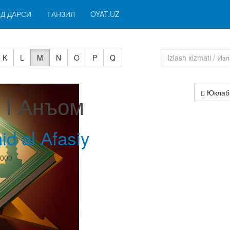
Д ДАРСИ
ТАНЗИЛ
OYAT.UZ
K
L
M
N
O
P
Q
Юклаб
 I Анъом
id al Аfasiy
0000