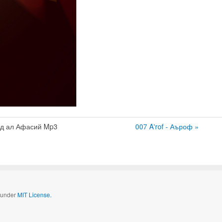
д ал Афасий Mp3
007 A'rof - Аъроф »
d under
MIT License.