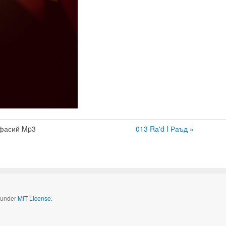
фасий Mp3
013 Rа'd I Раъд »
d under
MIT License.