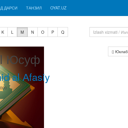
Д ДАРСИ
ТАНЗИЛ
OYAT.UZ
K
L
M
N
O
P
Q
Юклаб
 I Юсуф
id al Аfasiy
0000