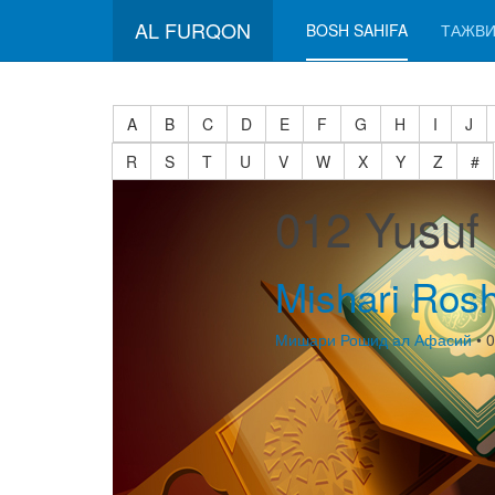
AL FURQON
BOSH SAHIFA
ТАЖВИ
A
B
C
D
E
F
G
H
I
J
R
S
T
U
V
W
X
Y
Z
#
012 Yusuf
Mishari Rosh
Мишари Рошид ал Афасий
• 