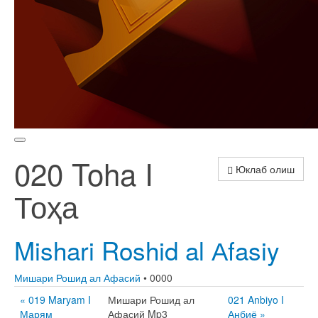
020 Toha I
Юклаб олиш
Тоҳа
Mishari Roshid al Аfasiy
Мишари Рошид ал Афасий
• 0000
« 019 Maryam I
Мишари Рошид ал
021 Anbiyo I
Марям
Афасий Mp3
Анбиё »