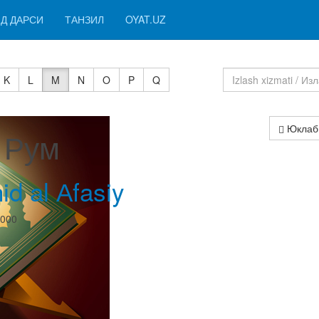
Д ДАРСИ
ТАНЗИЛ
OYAT.UZ
K
L
M
N
O
P
Q
Юклаб
 Рум
id al Аfasiy
0000