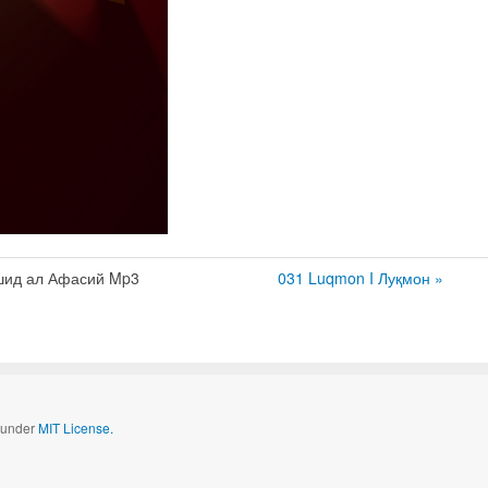
ид ал Афасий Mp3
031 Luqmon I Луқмон »
d under
MIT License.