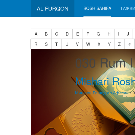
AL FURQON
BOSH SAHIFA
ТАЖВИ
A
B
C
D
E
F
G
H
I
J
R
S
T
U
V
W
X
Y
Z
#
030 Rum I
Mishari Rosh
Мишари Рошид ал Афасий
• 