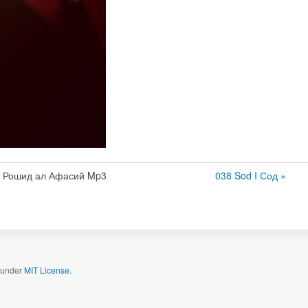
 Рошид ал Афасий Mp3
038 Sod I Сод »
d under
MIT License.