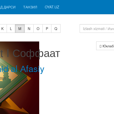
Д ДАРСИ
ТАНЗИЛ
OYAT.UZ
K
L
M
N
O
P
Q
Юклаб
at I Соффаат
id al Аfasiy
0000