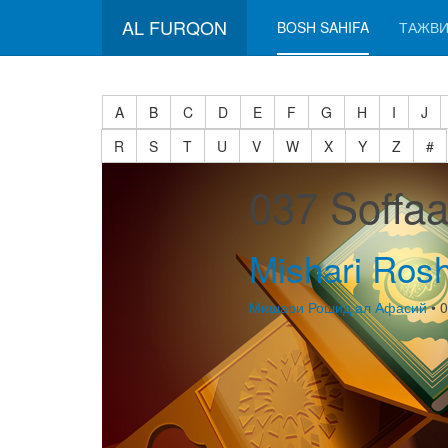
AL FURQON
BOSH SAHIFA
ТАЖВИ
A
B
C
D
E
F
G
H
I
J
R
S
T
U
V
W
X
Y
Z
#
037 Soffa
Mishari Rosh
Мишари Рошид ал Афасий
• 