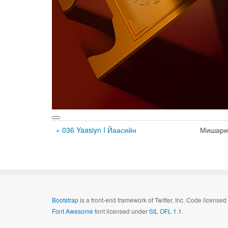
« 036 Yaasiyn I Йаасийн
Мишари
Bootstrap
is a front-end framework of Twitter, Inc. Code license
Font Awesome
font licensed under
SIL OFL 1.1
.