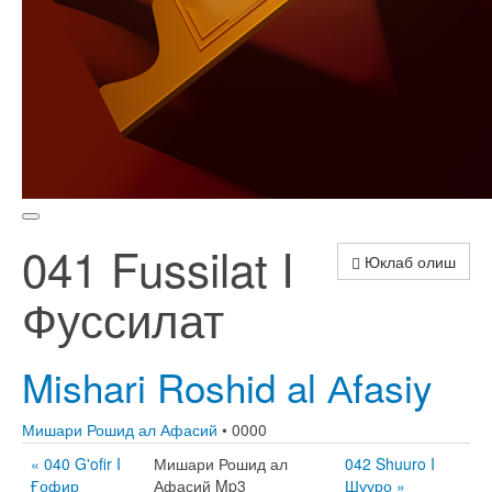
041 Fussilat I
Юклаб олиш
Фуссилат
Mishari Roshid al Аfasiy
Мишари Рошид ал Афасий
• 0000
« 040 G'ofir I
Мишари Рошид ал
042 Shuuro I
Ғофир
Афасий Mp3
Шууро »