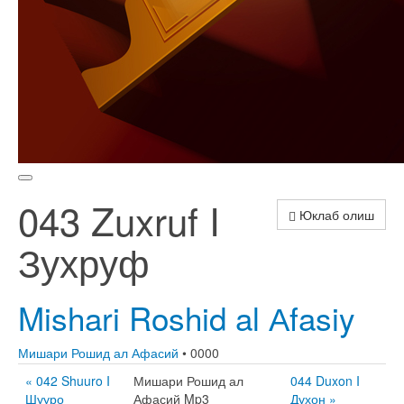
043 Zuxruf I
Юклаб олиш
Зухруф
Mishari Roshid al Аfasiy
Мишари Рошид ал Афасий
• 0000
« 042 Shuuro I
Мишари Рошид ал
044 Duxon I
Шууро
Афасий Mp3
Духон »