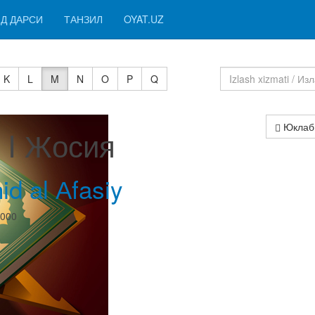
Д ДАРСИ
ТАНЗИЛ
OYAT.UZ
K
L
M
N
O
P
Q
Юклаб
a I Жосия
id al Аfasiy
0000