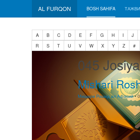
AL FURQON
BOSH SAHIFA
ТАЖВИ
A
B
C
D
E
F
G
H
I
J
R
S
T
U
V
W
X
Y
Z
#
045 Josiy
Mishari Rosh
Мишари Рошид ал Афасий
• 