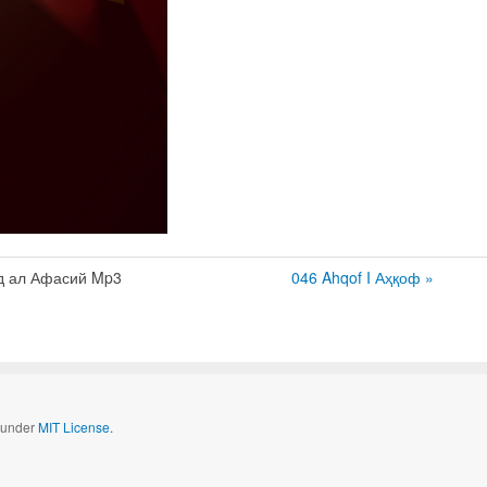
 ал Афасий Mp3
046 Ahqof I Аҳқоф »
d under
MIT License.