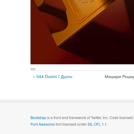
« 044 Duxon I Духон
Мишари Рошид
Bootstrap
is a front-end framework of Twitter, Inc. Code license
Font Awesome
font licensed under
SIL OFL 1.1
.